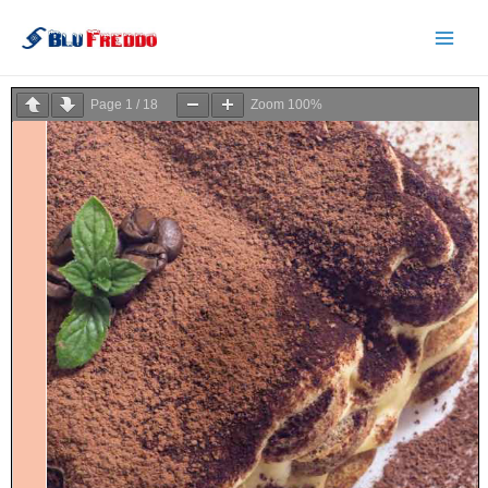
Page
1
/
18
Zoom
100%